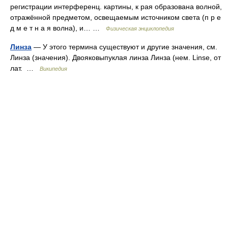
регистрации интерференц. картины, к рая образована волной,
отражённой предметом, освещаемым источником света (п р е
д м е т н а я волна), и… …
Физическая энциклопедия
Линза
— У этого термина существуют и другие значения, см.
Линза (значения). Двояковыпуклая линза Линза (нем. Linse, от
лат. …
Википедия