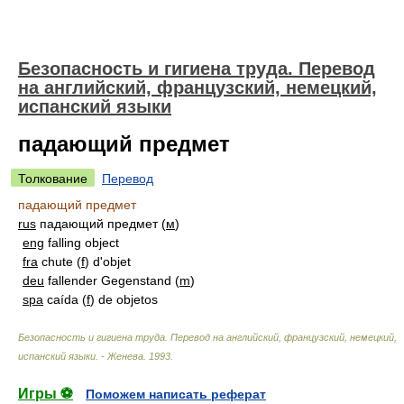
Безопасность и гигиена труда. Перевод
на английский, французский, немецкий,
испанский языки
падающий предмет
Толкование
Перевод
падающий предмет
rus
падающий предмет (
м
)
eng
falling object
fra
chute (
f
) d'objet
deu
fallender Gegenstand (
m
)
spa
caída (
f
) de objetos
Безопасность и гигиена труда. Перевод на английский, французский, немецкий,
испанский языки. - Женева
.
1993
.
Игры ⚽
Поможем написать реферат