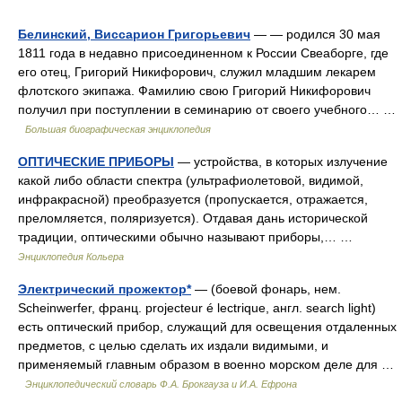
Белинский, Виссарион Григорьевич
— — родился 30 мая
1811 года в недавно присоединенном к России Свеаборге, где
его отец, Григорий Никифорович, служил младшим лекарем
флотского экипажа. Фамилию свою Григорий Никифорович
получил при поступлении в семинарию от своего учебного… …
Большая биографическая энциклопедия
ОПТИЧЕСКИЕ ПРИБОРЫ
— устройства, в которых излучение
какой либо области спектра (ультрафиолетовой, видимой,
инфракрасной) преобразуется (пропускается, отражается,
преломляется, поляризуется). Отдавая дань исторической
традиции, оптическими обычно называют приборы,… …
Энциклопедия Кольера
Электрический прожектор*
— (боевой фонарь, нем.
Scheinwerfer, франц. projecteur é lectrique, англ. search light)
есть оптический прибор, служащий для освещения отдаленных
предметов, с целью сделать их издали видимыми, и
применяемый главным образом в военно морском деле для …
Энциклопедический словарь Ф.А. Брокгауза и И.А. Ефрона