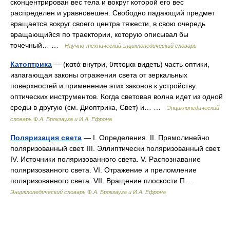
сконцентрирован вес тела и вокруг которой его вес
распределен и уравновешен. Свободно падающий предмет
вращается вокруг своего центра тяжести, в свою очередь
вращающийся по траектории, которую описывал бы
точечный… …
Научно-технический энциклопедический словарь
Катоптрика
— (κατά внутри, ϋπτομαι видеть) часть оптики,
излагающая законы отражения света от зеркальных
поверхностей и применение этих законов к устройству
оптических инструментов. Когда световая волна идет из одной
среды в другую (см. Диоптрика, Свет) и… …
Энциклопедический
словарь Ф.А. Брокгауза и И.А. Ефрона
Поляризация света
— I. Определения. II. Прямолинейно
поляризованный свет. III. Эллиптически поляризованный свет.
IV. Источники поляризованного света. V. Распознавание
поляризованного света. VI. Отражение и преломление
поляризованного света. VII. Вращение плоскости П …
Энциклопедический словарь Ф.А. Брокгауза и И.А. Ефрона